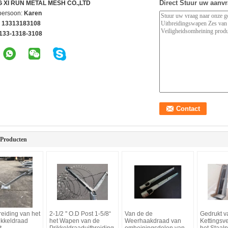
Direct Stuur uw aanv
G XI RUN METAL MESH CO.,LTD
persoon:
Karen
 13313183108
133-1318-3108
 Producten
reiding van het
2-1/2 '' O.D Post 1-5/8“
Van de de
Gedrukt v
ikkeldraad
het Wapen van de
Weerhaakdraad van
Kettingsv