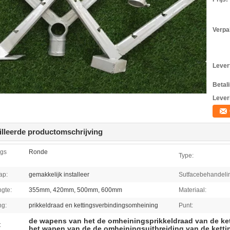
Verpa
Levert
Betal
Lever
illeerde productomschrijving
gs
Ronde
Type:
ap:
gemakkelijk installeer
Sutfacebehandeli
gte:
355mm, 420mm, 500mm, 600mm
Materiaal:
ng:
prikkeldraad en kettingsverbindingsomheining
Punt:
de wapens van het de omheiningsprikkeldraad van de ke
:
het wapen van de de omheiningsuitbreiding van de ketti