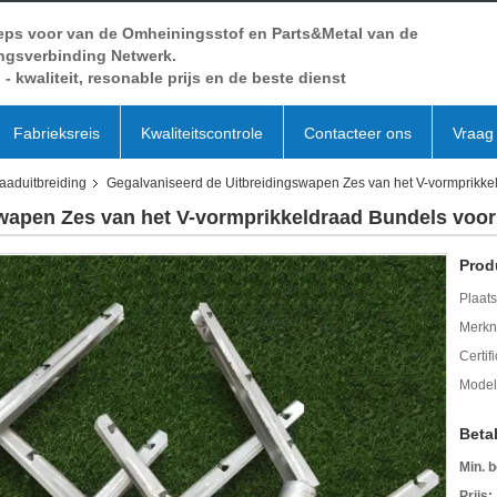
eps voor van de Omheiningsstof en Parts&Metal van de
ingsverbinding Netwerk.
- kwaliteit, resonable prijs en de beste dienst
Fabrieksreis
Kwaliteitscontrole
Contacteer ons
Vraag 
aaduitbreiding
Gegalvaniseerd de Uitbreidingswapen Zes van het V-vormprikke
wapen Zes van het V-vormprikkeldraad Bundels voor
Prod
Plaats
Merkn
Certif
Mode
Beta
Min. b
Prijs: