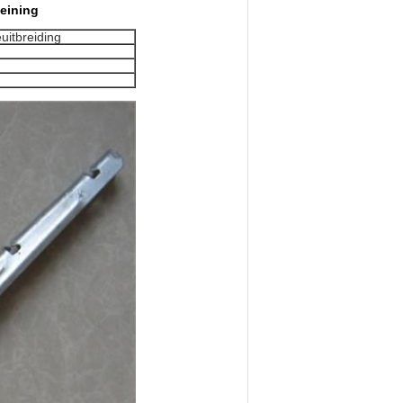
eining
uitbreiding