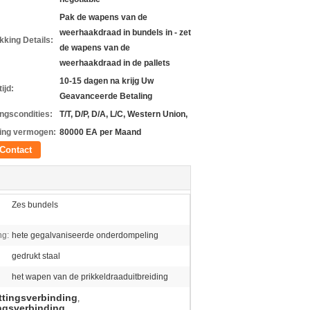
Pak de wapens van de
weerhaakdraad in bundels in - zet
kking Details:
de wapens van de
weerhaakdraad in de pallets
10-15 dagen na krijg Uw
ijd:
Geavanceerde Betaling
ingscondities:
T/T, D/P, D/A, L/C, Western Union,
ing vermogen:
80000 EA per Maand
Contact
Zes bundels
ng:
hete gegalvaniseerde onderdompeling
gedrukt staal
het wapen van de prikkeldraaduitbreiding
ttingsverbinding
,
ngsverbinding