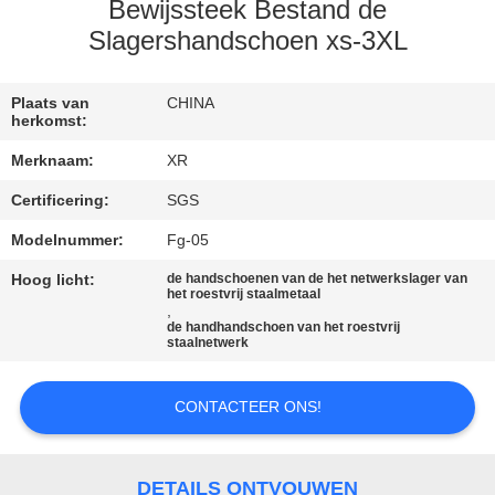
CONTACTEER
Bewijssteek Bestand de
ONS
Slagershandschoen xs-3XL
VERZOEK
Plaats van
CHINA
herkomst:
OM
Merknaam:
XR
EEN
Certificering:
SGS
CITAAT
Modelnummer:
Fg-05
Hoog licht:
de handschoenen van de het netwerkslager van
SITEMAP
het roestvrij staalmetaal
,
de handhandschoen van het roestvrij
staalnetwerk
PRIVACY
POLICY
CONTACTEER ONS!
DETAILS ONTVOUWEN