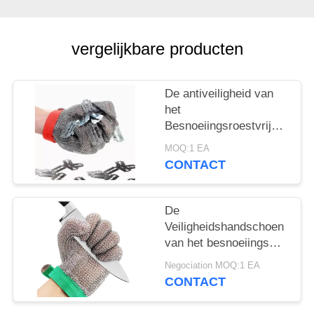
vergelijkbare producten
De antiveiligheid van
het
Besnoeiingsroestvrije
staal Gloves
MOQ:1 EA
Draadmetaal Mesh Cut
CONTACT
Resistant Breathable
De
Veiligheidshandschoen
van het besnoeiings
Bestand Roestvrije
Negociation MOQ:1 EA
staal voor de
CONTACT
Verwerking van het
Vleesvoedsel