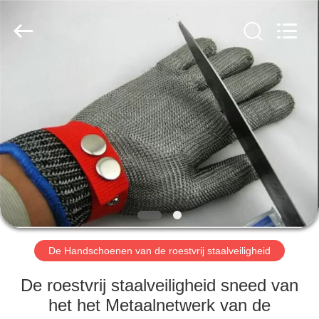
AN
PING
XI
RUN
METAL
MESH
CO.,LTD.
All
HUIS
Rights
Reserved.
PRODUCTEN
ONGEVEER
ONS
FABRIEKSREIS
De Handschoenen van de roestvrij staalveiligheid
KWALITEITSCONTROLE
De roestvrij staalveiligheid sneed van
het het Metaalnetwerk van de