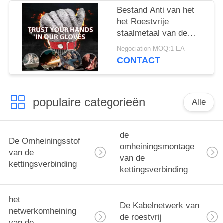
Bestand Anti van het
het Roestvrije
staalmetaal van de
Besnoeiingsveiligheid
Negociation MOQ:1 EA
Netwerk 5
CONTACT
Vingersslager Gloves
populaire categorieën
Alle
de
De Omheiningsstof
omheiningsmontage
van de
van de
kettingsverbinding
kettingsverbinding
het
De Kabelnetwerk van
netwerkomheining
de roestvrij
van de