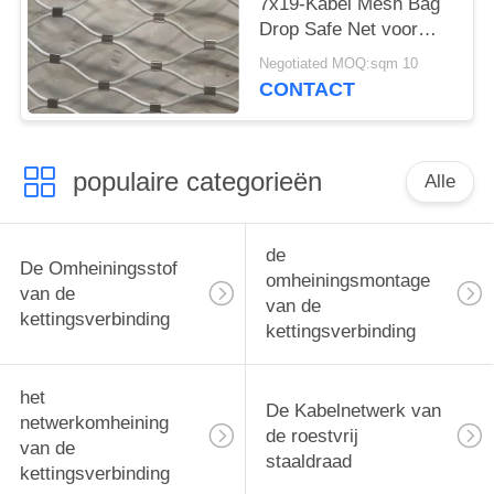
7x19-Kabel Mesh Bag
Drop Safe Net voor
Schijnwerper
Negotiated MOQ:sqm 10
CONTACT
populaire categorieën
Alle
de
De Omheiningsstof
omheiningsmontage
van de
van de
kettingsverbinding
kettingsverbinding
het
De Kabelnetwerk van
netwerkomheining
de roestvrij
van de
staaldraad
kettingsverbinding