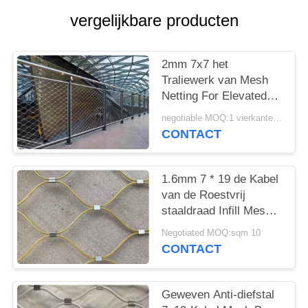
vergelijkbare producten
2mm 7x7 het
Traliewerk van Mesh
Netting For Elevated
Walkway van de
negotiable MOQ:1 vierkante Meter
Roestvrij staalkabel
CONTACT
1.6mm 7 * 19 de Kabel
van de Roestvrij
staaldraad Infill Mesh
Ferruled And Woven
Negotiated MOQ:sqm 10
Balcony
CONTACT
Geweven Anti-diefstal