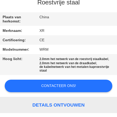
CONTACTEER
Roestvrije staal
ONS
Plaats van
China
herkomst:
VERZOEK
Merknaam:
XR
OM
Certificering:
CE
EEN
Modelnummer:
WRM
CITAAT
Hoog licht:
,
2.0mm het netwerk van de roestvrij staalkabel
,
2.0mm het netwerk van de draadkabel
SITEMAP
de kabelnetwerk van het metalen kaproestvrije
staal
PRIVACY
CONTACTEER ONS!
POLICY
DETAILS ONTVOUWEN